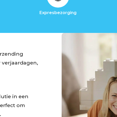
Expresbezorging
erzending
r verjaardagen,
utie in een
perfect om
.