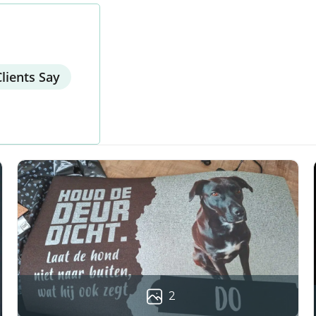
lients Say
2