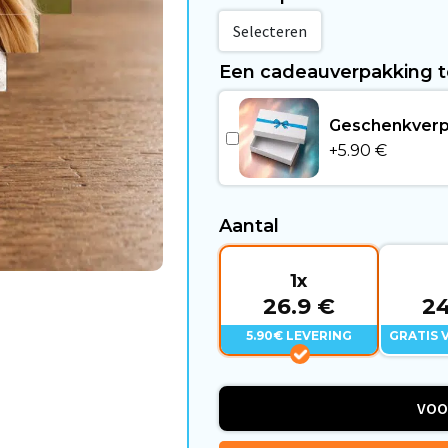
Selecteren
Een cadeauverpakking 
Geschenkverp
+
5.90
€
Aantal
1x
26.9 €
24
5.90€ LEVERING
GRATIS 
VOO