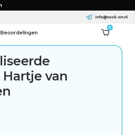
n
info@sock-on.nl
0
Beoordelingen
liseerde
 Hartje van
en