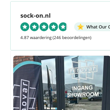
g
e
sock-on.nl
n
What Our C
4.87 waardering
(246 beoordelingen)