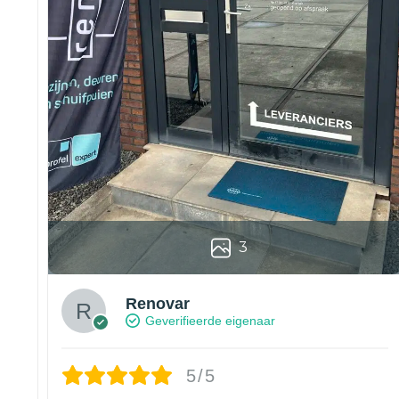
3
Renovar
Geverifieerde eigenaar
5/5