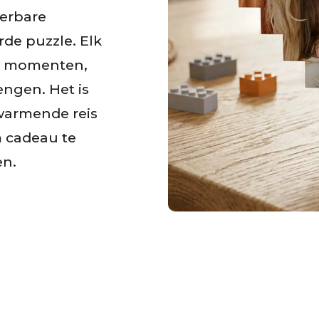
ierbare
de puzzle. Elk
ste momenten,
ngen. Het is
rwarmende reis
m cadeau te
en.