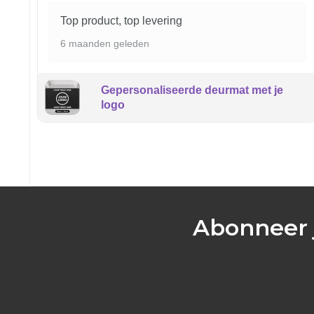
Top product, top levering
6 maanden geleden
Gepersonaliseerde deurmat met je
logo
Abonneer 