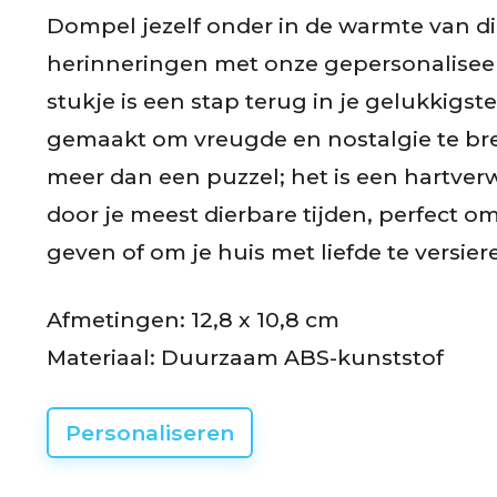
t
Dompel jezelf onder in de warmte van d
herinneringen met onze gepersonaliseer
B
stukje is een stap terug in je gelukkig
e
gemaakt om vreugde en nostalgie te bre
o
meer dan een puzzel; het is een hartve
o
door je meest dierbare tijden, perfect o
r
geven of om je huis met liefde te versier
d
Afmetingen: 12,8 x 10,8 cm
e
Materiaal: Duurzaam ABS-kunststof
l
i
Personaliseren
n