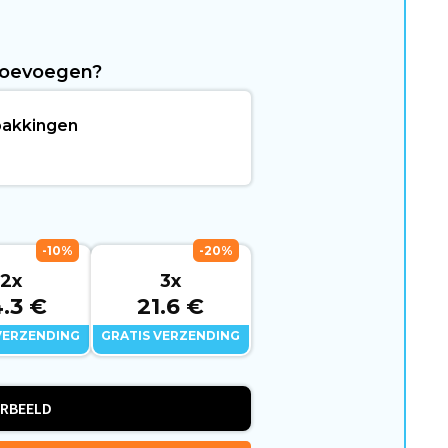
toevoegen?
akkingen
-10%
-20%
2x
3x
.3 €
21.6 €
VERZENDING
GRATIS VERZENDING
RBEELD