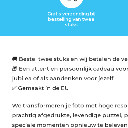
t
i
Gratis verzending bij
bestelling van twee
j
stuks
d
🚚 Bestel twee stuks en wij betalen de v
C
🎁 Een attent en persoonlijk cadeau voo
o
jubilea of als aandenken voor jezelf
n
✅ Gemaakt in de EU
t
We transformeren je foto met hoge resol
a
prachtig afgedrukte, levendige puzzel, 
c
speciale momenten opnieuw te beleven