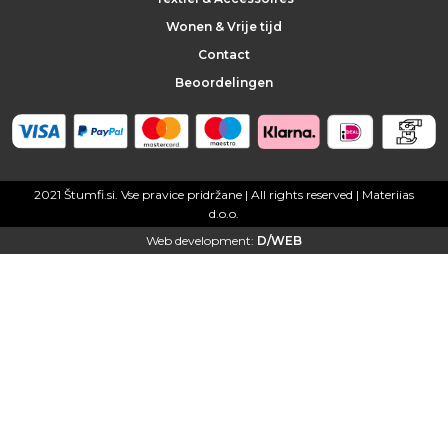
t
Wonen & Vrije tijd
Contact
e
Beoordelingen
l
h
a
2021 Štumfi.si. Vse pravice pridržane
| All rights reserved |
Materiias
d.o.o.
n
Web development:
D/WEB
g
e
r
s