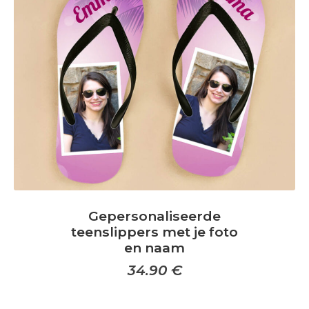
c
c
e
s
s
o
i
r
Gepersonaliseerde
e
teenslippers met je foto
s
en naam
34.90
€
Dit