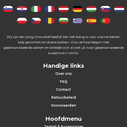
s
P
e
Wij zijn een jong innovatief bedrijf dat niet bang is voor warme benen,
t
blije gezichten en stoere sokken. Ons verhaal begon met
gepersonaliseerde sokken en breidde zich al snel uit naar gepersonaliseerde
t
kussens en t-shirts.
e
Handige links
n
Over ons
FAQ
S
Contact
Retourbeleid
l
Voorwaarden
e
Hoofdmenu
u
Textiel & Accessoires