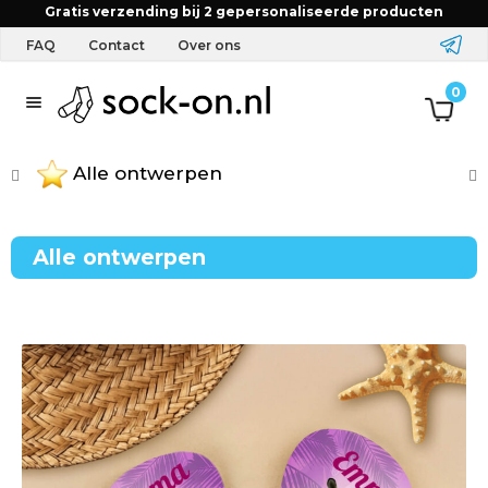
Home
Winkel
Teenslippers
Gratis verzending bij 2 gepersonaliseerde producten
FAQ
Contact
Over ons
T
0
e
Alle ontwerpen
x
t
Alle ontwerpen
i
e
l
&
A