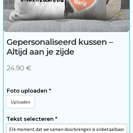
c
c
e
s
Gepersonaliseerd kussen –
s
Altijd aan je zijde
o
24.90
€
i
r
Foto uploaden
*
e
Uploaden
s
Tekst selecteren
*