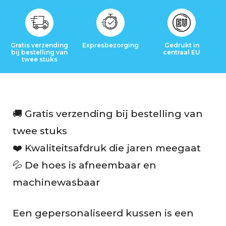
t
B
Gratis verzending
Expresbezorging
Gedrukt in
e
bij bestelling van
centraal EU
twee stuks
o
o
r
🚚 Gratis verzending bij bestelling van
twee stuks
d
❤️ Kwaliteitsafdruk die jaren meegaat
e
💦 De hoes is afneembaar en
l
machinewasbaar
i
n
Een gepersonaliseerd kussen is een