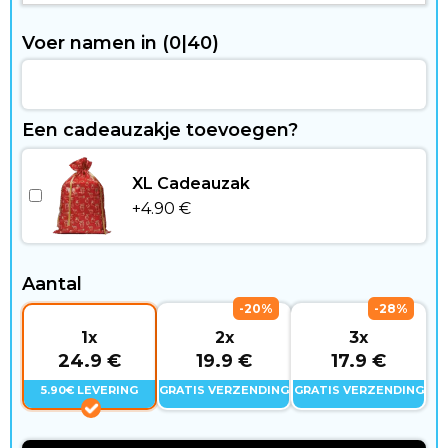
W
Voer namen in
(0|40)
o
n
e
Een cadeauzakje toevoegen?
n
XL Cadeauzak
&
+
4.90
€
V
Aantal
r
-20%
-28%
i
1x
2x
3x
24.9 €
19.9 €
17.9 €
j
5.90€ LEVERING
GRATIS VERZENDING
GRATIS VERZENDING
e