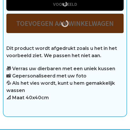
t
VOORBEELD
i
TOEVOEGEN AAN WINKELWAGEN
j
d
Dit product wordt afgedrukt zoals u het in het
voorbeeld ziet. We passen het niet aan.
C
🎁 Verras uw dierbaren met een uniek kussen
o
📸 Gepersonaliseerd met uw foto
💦 Als het vies wordt, kunt u hem gemakkelijk
n
wassen
t
📐 Maat 40x40cm
a
c