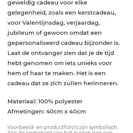
geweldig cadeau voor elke
g
gelegenheid, zoals een kerstcadeau,
e
voor Valentijnsdag, verjaardag,
n
jubileum of gewoon omdat een
gepersonaliseerd cadeau bijzonder is.
Laat de ontvanger zien dat je de tijd
hebt genomen om iets unieks voor
hem of haar te maken. Het is een
cadeau dat ze zich zullen herinneren.
Materiaal: 100% polyester
Afmetingen: 40cm x 40cm
Voorbeeld- en productfoto’s zijn symbolisch.
Aan de onderkant van het kussen kan een