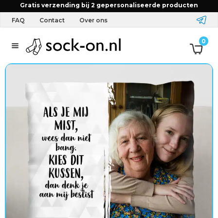
Gratis verzending bij 2 gepersonaliseerde producten
FAQ
Contact
Over ons
T
0
e
x
t
i
e
l
&
A