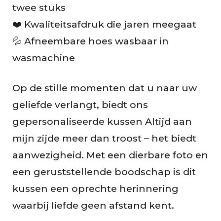
t
twee stuks
❤️ Kwaliteitsafdruk die jaren meegaat
B
💦 Afneembare hoes wasbaar in
e
wasmachine
o
Op de stille momenten dat u naar uw
o
geliefde verlangt, biedt ons
r
gepersonaliseerde kussen Altijd aan
d
mijn zijde meer dan troost – het biedt
e
aanwezigheid. Met een dierbare foto en
l
een geruststellende boodschap is dit
i
kussen een oprechte herinnering
waarbij liefde geen afstand kent.
n