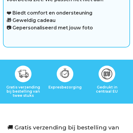
t
i
❤️ Biedt comfort en ondersteuning
🎁 Geweldig cadeau
j
📷 Gepersonaliseerd met jouw foto
d
C
o
n
Gratis verzending
Expresbezorging
Gedrukt in
bij bestelling van
centraal EU
twee stuks
t
a
c
🚚 Gratis verzending bij bestelling van