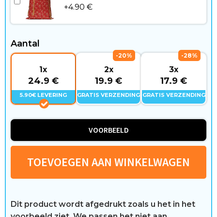
W
+
4.90
€
o
n
Aantal
-20%
-28%
e
1x
2x
3x
n
24.9 €
19.9 €
17.9 €
5.90€ LEVERING
GRATIS VERZENDING
GRATIS VERZENDING
&
V
VOORBEELD
r
i
TOEVOEGEN AAN WINKELWAGEN
j
e
Dit product wordt afgedrukt zoals u het in het
voorbeeld ziet. We passen het niet aan.