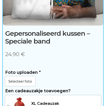
c
c
e
s
Gepersonaliseerd kussen –
s
Speciale band
o
24.90
€
i
r
Foto uploaden
*
e
Selecteer foto
s
Een cadeauzakje toevoegen?
XL Cadeauzak