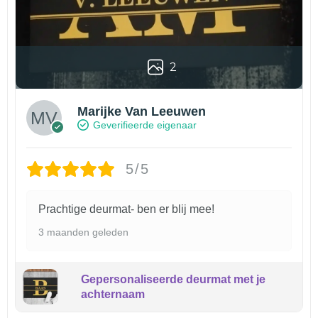
2
Marijke Van Leeuwen
Geverifieerde eigenaar
5/5
Prachtige deurmat- ben er blij mee!
3 maanden geleden
Gepersonaliseerde deurmat met je
achternaam