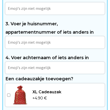
W
o
n
3. Voer je huisnummer,
e
appartementnummer of iets anders in
n
&
4. Voer achternaam of iets anders in
V
r
Een cadeauzakje toevoegen?
i
j
XL Cadeauzak
+
4.90
€
e