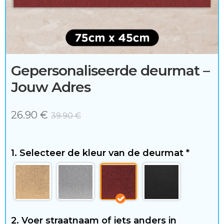
c
c
e
s
Gepersonaliseerde deurmat –
s
Jouw Adres
o
26.90
€
39.90
€
i
r
1. Selecteer de kleur van de deurmat
*
e
s
2. Voer straatnaam of iets anders in