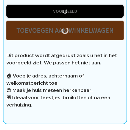
t
i
VOORBEELD
j
TOEVOEGEN AAN WINKELWAGEN
d
Dit product wordt afgedrukt zoals u het in het
C
voorbeeld ziet. We passen het niet aan.
o
🏠 Voeg je adres, achternaam of
welkomstbericht toe.
n
😊 Maak je huis meteen herkenbaar.
t
🎁 Ideaal voor feestjes, bruiloften of na een
verhuizing.
a
c