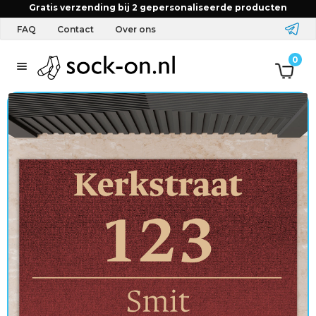
Gratis verzending bij 2 gepersonaliseerde producten
FAQ
Contact
Over ons
T
0
e
x
t
i
e
l
&
A