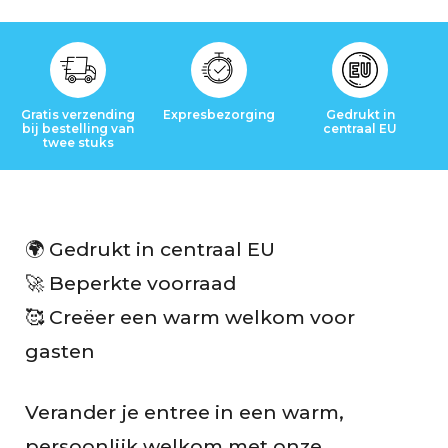
t
B
e
Gratis verzending
Expresbezorging
Gedrukt in
bij bestelling van
centraal EU
o
twee stuks
o
r
🌍 Gedrukt in centraal EU
d
🚀 Beperkte voorraad
e
🥰 Creëer een warm welkom voor
l
gasten
i
Verander je entree in een warm,
n
persoonlijk welkom met onze