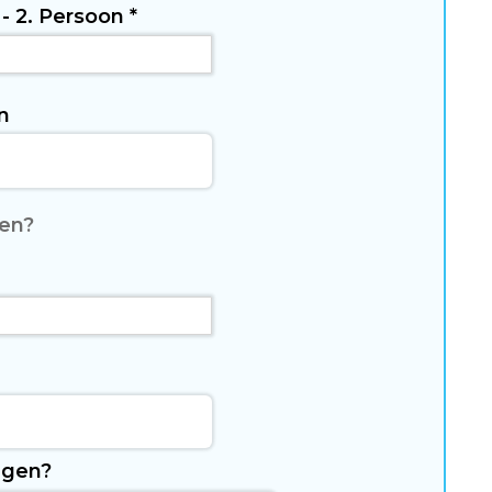
 - 2. Persoon
*
n
gen?
egen?