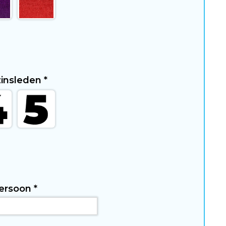
zinsleden
*
 Persoon
*