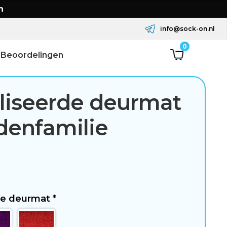
n
info@sock-on.nl
0
Beoordelingen
liseerde deurmat
denfamilie
 de deurmat
*