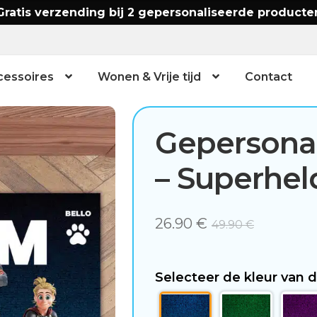
Gratis verzending bij 2 gepersonaliseerde producte
cessoires
Wonen & Vrije tijd
Contact
Gepersona
– Superhel
26.90
€
49.90
€
Selecteer de kleur van