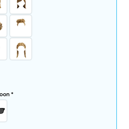
rsoon
*