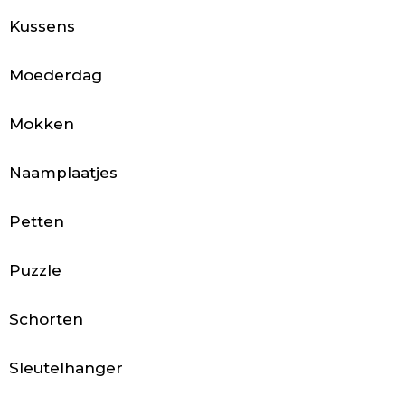
c
Kussens
c
e
Moederdag
s
Mokken
s
Naamplaatjes
o
i
Petten
r
Puzzle
e
Schorten
s
Sleutelhanger