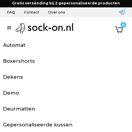
Home
FAQ
Mudi se mi. Ali lahko naročilo dobim kaj
Gratis verzending bij 2 gepersonaliseerde producten
hitreje?
FAQ
Contact
Over ons
T
0
e
Automat
x
t
Boxershorts
i
Dekens
e
Demo
l
&
Deurmatten
A
Gepersonaliseerde kussen