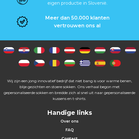
s
eigen productie in Slovenië.
Meer dan 50.000 klanten
P
vertrouwen ons al
e
t
t
e
n
Wij zijn een jong innovatief bedrijf dat niet bang is voor warme benen,
blije gezichten en stoere sokken. Ons verhaal begon met
gepersonaliseerde sokken en breidde zich al snel uit naar gepersonaliseerde
S
kussens en t-shirts.
l
Handige links
Over ons
e
FAQ
u
Contact