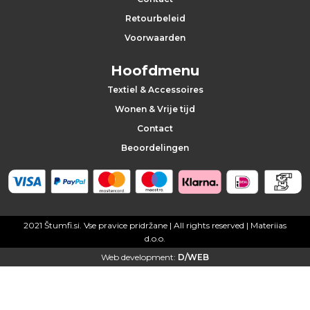
t
Retourbeleid
Voorwaarden
e
Hoofdmenu
l
Textiel & Accessoires
h
Wonen & Vrije tijd
a
Contact
Beoordelingen
n
g
e
2021 Štumfi.si. Vse pravice pridržane
| All rights reserved |
Materiias
r
d.o.o.
Web development:
D/WEB
s