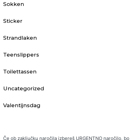
B
Sokken
o
Sticker
x
Strandlaken
e
r
Teenslippers
s
Toilettassen
h
Uncategorized
o
r
Valentijnsdag
t
s
Če ob zaključku naročila izbereš URGENTNO naročilo, bo