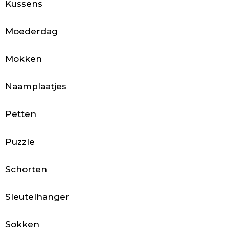
c
Kussens
c
Moederdag
e
Mokken
s
s
Naamplaatjes
o
Petten
i
r
Puzzle
e
Schorten
s
Sleutelhanger
Sokken