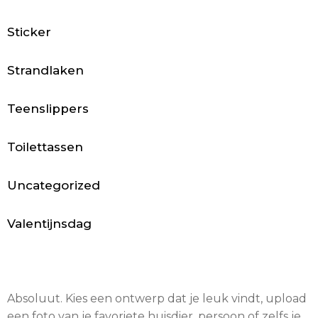
B
o
Sticker
x
Strandlaken
e
Teenslippers
r
s
Toilettassen
h
Uncategorized
o
Valentijnsdag
r
t
s
Absoluut. Kies een ontwerp dat je leuk vindt, upload
een foto van je favoriete huisdier, persoon of zelfs je