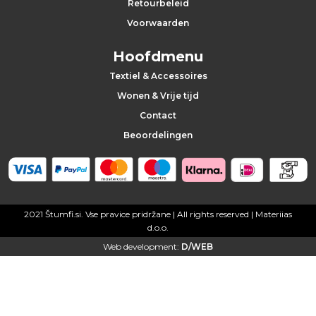
Retourbeleid
t
Voorwaarden
e
Hoofdmenu
l
Textiel & Accessoires
Wonen & Vrije tijd
h
Contact
a
Beoordelingen
n
g
2021 Štumfi.si. Vse pravice pridržane
| All rights reserved |
Materiias
e
d.o.o.
r
Web development:
D/WEB
s