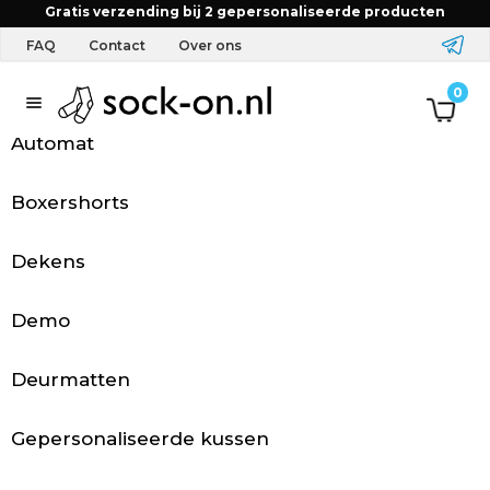
Home
FAQ
Kan ik alles printen wat ik wil?
Gratis verzending bij 2 gepersonaliseerde producten
FAQ
Contact
Over ons
T
0
e
Automat
x
Boxershorts
t
Dekens
i
e
Demo
l
Deurmatten
&
Gepersonaliseerde kussen
A