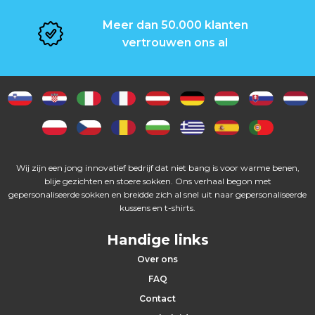
s
Meer dan 50.000 klanten
P
vertrouwen ons al
e
t
t
e
Wij zijn een jong innovatief bedrijf dat niet bang is voor warme benen,
n
blije gezichten en stoere sokken. Ons verhaal begon met
gepersonaliseerde sokken en breidde zich al snel uit naar gepersonaliseerde
kussens en t-shirts.
S
Handige links
l
Over ons
e
FAQ
Contact
u