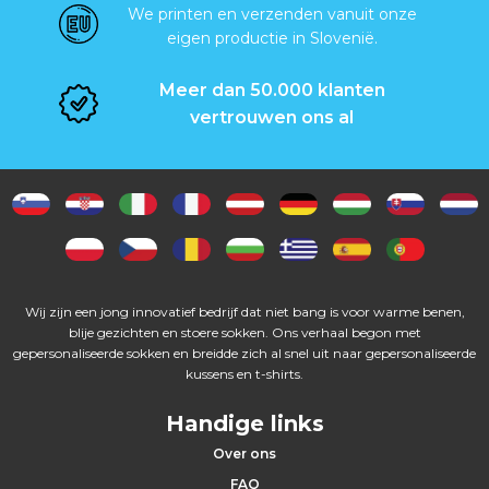
s
We printen en verzenden vanuit onze
eigen productie in Slovenië.
P
Meer dan 50.000 klanten
e
vertrouwen ons al
t
t
e
n
Wij zijn een jong innovatief bedrijf dat niet bang is voor warme benen,
blije gezichten en stoere sokken. Ons verhaal begon met
S
gepersonaliseerde sokken en breidde zich al snel uit naar gepersonaliseerde
kussens en t-shirts.
l
Handige links
e
Over ons
u
FAQ