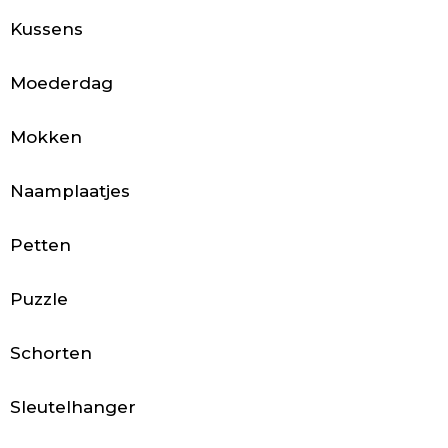
c
Kussens
c
e
Moederdag
s
Mokken
s
Naamplaatjes
o
i
Petten
r
Puzzle
e
Schorten
s
Sleutelhanger