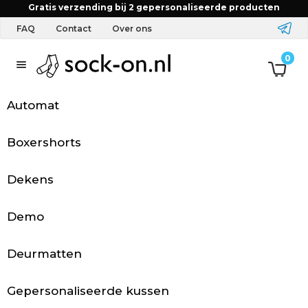
Home
FAQ
Kan ik op het adres van mijn vrienden
Gratis verzending bij 2 gepersonaliseerde producten
bestellen?
FAQ
Contact
Over ons
T
0
e
Automat
x
t
Boxershorts
i
Dekens
e
Demo
l
&
Deurmatten
A
Gepersonaliseerde kussen