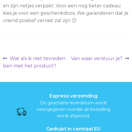
N
en zijn netjes verpakt. Voor een nog beter cadeau
kies je voor een geschenkdoos. We garanderen dat je
a
vriend positief verrast zal zijn 🙂
a
m
p
Berichtnavigatie
Vorig
Volgend
Wat als ik niet tevreden
Van waar verstuur je?
l
bericht:
bericht:
ben met het product?
a
a
Express verzending
t
De geschatte leverdatum wordt
j
weergegeven voordat de bestelling
wordt afgerond.
e
Gedrukt in centraal EU