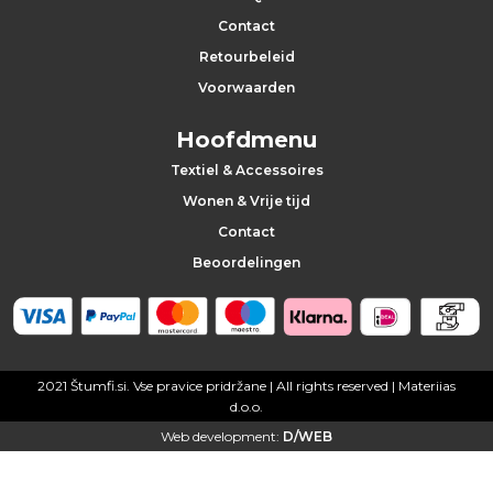
Contact
t
Retourbeleid
e
Voorwaarden
l
Hoofdmenu
h
Textiel & Accessoires
Wonen & Vrije tijd
a
Contact
n
Beoordelingen
g
e
r
2021 Štumfi.si. Vse pravice pridržane
| All rights reserved |
Materiias
d.o.o.
s
Web development:
D/WEB