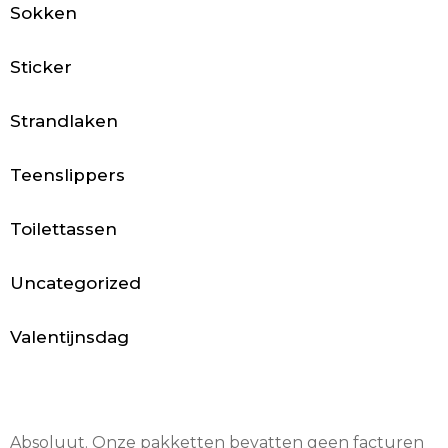
B
Sokken
o
Sticker
x
Strandlaken
e
r
Teenslippers
s
Toilettassen
h
Uncategorized
o
r
Valentijnsdag
t
s
Absoluut. Onze pakketten bevatten geen facturen