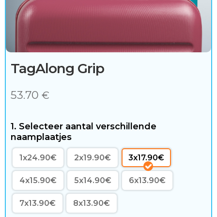
c
c
e
s
TagAlong Grip
s
53.70
o
€
i
1. Selecteer aantal verschillende
r
naamplaatjes
e
1x24.90€
2x19.90€
3x17.90€
s
4x15.90€
5x14.90€
6x13.90€
7x13.90€
8x13.90€