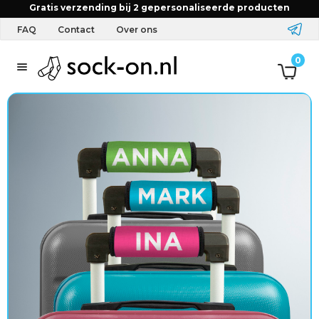
Gratis verzending bij 2 gepersonaliseerde producten
FAQ
Contact
Over ons
T
0
e
x
t
i
e
l
&
A