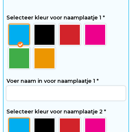
W
o
Selecteer kleur voor naamplaatje 1
*
n
e
n
&
V
Voer naam in voor naamplaatje 1
*
r
i
j
Selecteer kleur voor naamplaatje 2
*
e