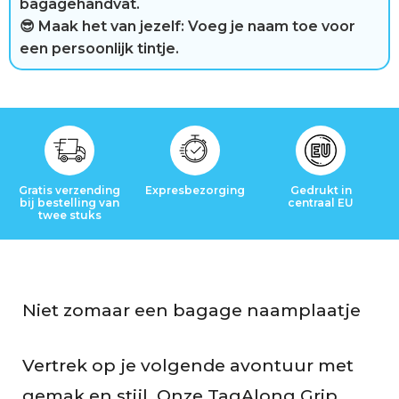
bagagehandvat.
g
😎 Maak het van jezelf: Voeg je naam toe voor
e
een persoonlijk tintje.
n
Gratis verzending
Expresbezorging
Gedrukt in
bij bestelling van
centraal EU
twee stuks
Niet zomaar een bagage naamplaatje
Vertrek op je volgende avontuur met
gemak en stijl. Onze TagAlong Grip