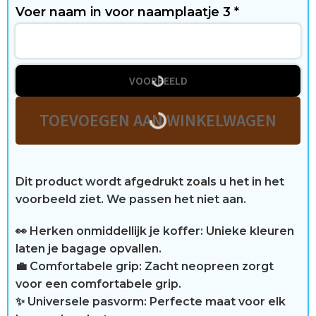
t
Voer naam in voor naamplaatje 3
*
B
e
VOORBEELD
o
TOEVOEGEN AAN WINKELWAGEN
o
r
Dit product wordt afgedrukt zoals u het in het
d
voorbeeld ziet. We passen het niet aan.
e
👀 Herken onmiddellijk je koffer: Unieke kleuren
l
laten je bagage opvallen.
💼 Comfortabele grip: Zacht neopreen zorgt
i
voor een comfortabele grip.
n
✨ Universele pasvorm: Perfecte maat voor elk