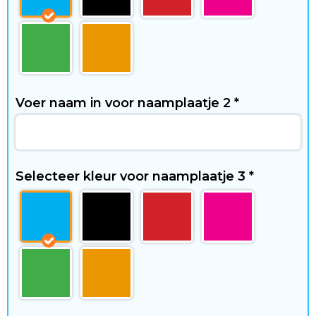
t
i
j
d
Voer naam in voor naamplaatje 2
*
C
Selecteer kleur voor naamplaatje 3
*
o
n
t
a
c